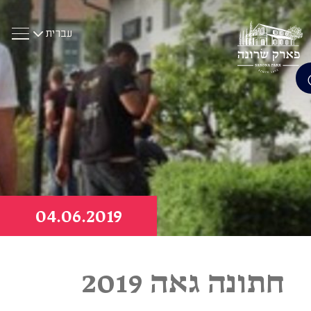
עברית
קפ
לת
04
.
06
.
2019
חתונה גאה 2019